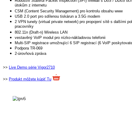
Robustní Stateful Packet Inspection (SPI) firewall s DoS / DDoS och
útokům z internetu
CSM (Content Security Management) pro kontrolu obsahu www
USB 2.0 port pro sdílenou tiskárun a 3.5G modem
2 VPN tunely (virtual private network) pro propojení sítě s dalšími p
pracovníky
802.11n (Draft-n) Wireless LAN
vestavěný VoIP modul pro nízko-nákladovou telefonii
Multi-SIP registrace umožnující 6 SIP registrací (6 VoIP poskytovate
Podpora TR-069
2-úrovňová zpráva
>>
Live Demo série Vigor2710
>>
Produkt môžete kúpiť Tu