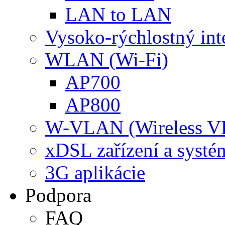
LAN to LAN
Vysoko-rýchlostný int
WLAN (Wi-Fi)
AP700
AP800
W-VLAN (Wireless 
xDSL zařízení a systé
3G aplikácie
Podpora
FAQ