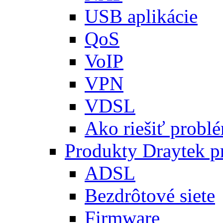
USB aplikácie
QoS
VoIP
VPN
VDSL
Ako riešiť problé
Produkty Draytek 
ADSL
Bezdrôtové siete
Firmware