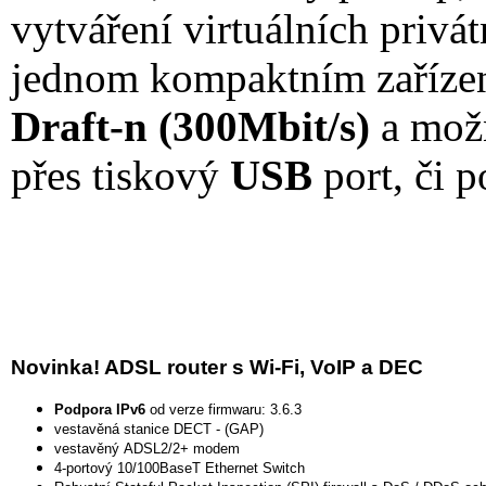
vytváření virtuálních privát
jednom kompaktním zařízen
Draft-n (300Mbit/s)
a možn
přes tiskový
USB
port, či 
Novinka! ADSL router s Wi-Fi, VoIP a DEC
Podpora IPv6
od verze firmwaru: 3.6.3
vestavěná stanice DECT - (GAP)
vestavěný ADSL2/2+ modem
4-portový 10/100BaseT Ethernet Switch