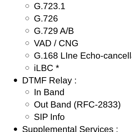
G.723.1
G.726
G.729 A/B
VAD / CNG
G.168 LIne Echo-cancell
iLBC *
DTMF Relay :
In Band
Out Band (RFC-2833)
SIP Info
Supplemental Services :