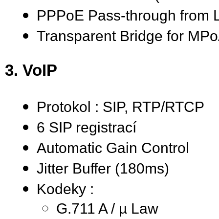
PPPoE Pass-through from
Transparent Bridge for MP
3. VoIP
Protokol : SIP, RTP/RTCP
6 SIP registrací
Automatic Gain Control
Jitter Buffer (180ms)
Kodeky :
G.711 A / µ Law