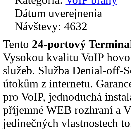
Dátum uverejnenia
Návštevy: 4632
Tento
24-portový Termina
Vysokou kvalitu VoIP hovo
služeb. Služba Denial-off-S
útokům z internetu. Garance
pro VoIP, jednoduchá instal
příjemné WEB rozhraní a V
jedinečných vlastnostech 