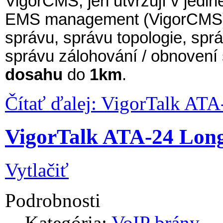
VigorCMS, jen utvrzují v jedin
EMS management (VigorCMS) z
správu, správu topologie, spr
správu zálohování / obnovení 
dosahu
do
1km
.
Čítať ďalej: VigorTalk ATA
VigorTalk ATA-24 Lon
Vytlačiť
Podrobnosti
Kategória:
VoIP brány