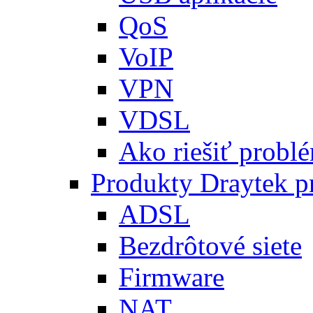
QoS
VoIP
VPN
VDSL
Ako riešiť problé
Produkty Draytek 
ADSL
Bezdrôtové siete
Firmware
NAT