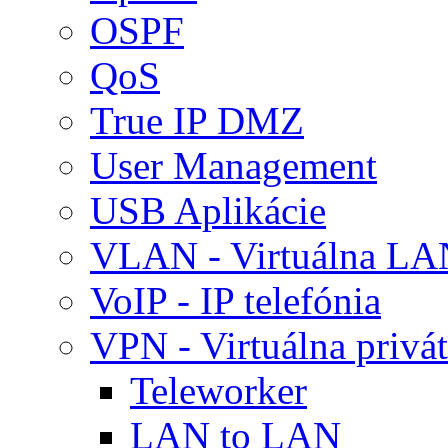
OSPF
QoS
True IP DMZ
User Management
USB Aplikácie
VLAN - Virtuálna LA
VoIP - IP telefónia
VPN - Virtuálna privát
Teleworker
LAN to LAN