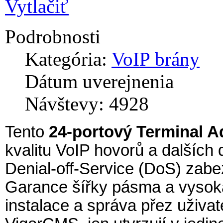
Vytlačiť
Podrobnosti
Kategória:
VoIP brány
Dátum uverejnenia
Návštevy: 4928
Tento
24-portový Terminal A
kvalitu VoIP hovorů a dalších
Denial-off-Service (DoS) zabez
Garance šířky pásma a vysoká 
instalace a správa přez uživa