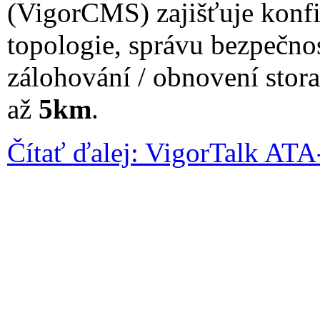
(VigorCMS) zajišťuje konfi
topologie, správu bezpečnos
zálohování / obnovení stora
až
5km
.
Čítať ďalej: VigorTalk AT