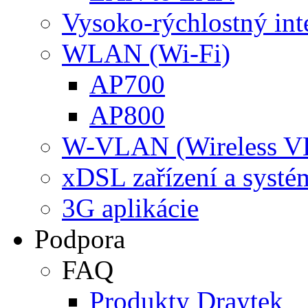
Vysoko-rýchlostný int
WLAN (Wi-Fi)
AP700
AP800
W-VLAN (Wireless 
xDSL zařízení a systé
3G aplikácie
Podpora
FAQ
Produkty Draytek